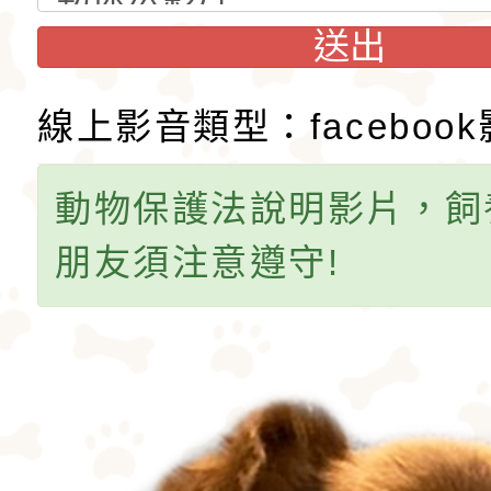
格和嬌小的體型廣受
娃娃藏在花束裡，送
送出
愛。吉娃娃犬犬不僅
后阿德麗娜‧芭蒂（Ad
小型玩具犬，同時也
Patti），後者對外
線上影音類型：faceboo
犬的狩獵與防範本能
娃娃成為家喻戶曉的
動物保護法說明影片，飼
似梗類犬的氣質。
朋友須注意遵守!