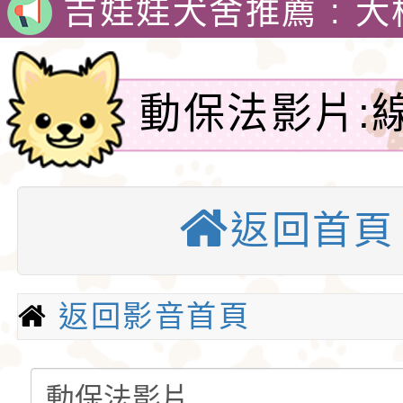
犬舍 。
吉娃娃犬舍推薦 : 
娃犬舍
4月30日出生的小朋
吉娃娃有堅韌的意志
動保法影片:
警惕，動作迅速，以
1890年，墨西哥總
類型：faceb
格和嬌小的體型廣受
娃娃藏在花束裡，送
吉娃娃專賣店 : 大
返回首頁
愛。吉娃娃犬犬不僅
后阿德麗娜‧芭蒂（Ad
犬舍 。
吉娃娃犬舍推薦 : 
音-吉娃娃
小型玩具犬，同時也
Patti），後者對外
娃犬舍
4月30日出生的小朋
返回影音首頁
犬的狩獵與防範本能
娃娃成為家喻戶曉的
吉娃娃有堅韌的意志
似梗類犬的氣質。
警惕，動作迅速，以
1890年，墨西哥總