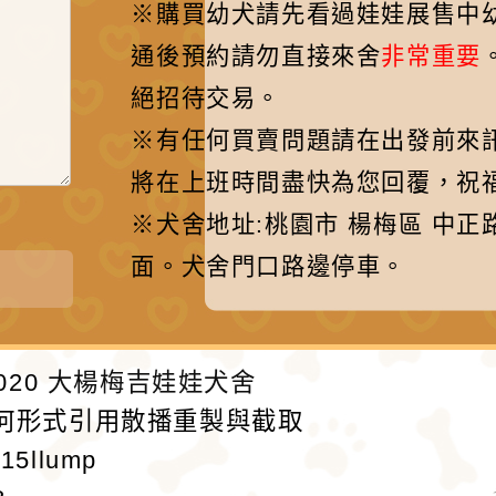
※購買幼犬請先看過娃娃展售中
通後預約請勿直接來舍
非常重要
絕招待交易。
※有任何買賣問題請在出發前來訊先聯
將在上班時間盡快為您回覆，祝福
※犬舍地址:桃園市 楊梅區 中正
面。犬舍門口路邊停車。
020
大楊梅吉娃娃犬舍
何形式引用散播重製與截取
715llump