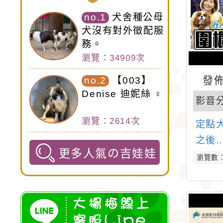
no.1
犬舍種公母
犬沒有對外徵配服
務。
瀏覽：34909次
發佈
no.2
【003】
Denise 迪妮絲 ♀
影音
瀏覽：2614次
定點
之後.
更多人氣の吉娃娃
瀏覽數：