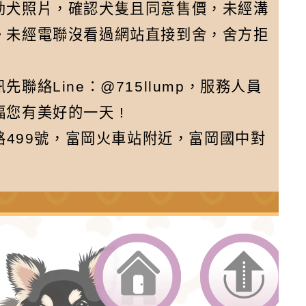
幼犬照片，確認犬隻且同意售價，未經溝
。未經電聯沒看過網站直接到舍，舍方拒
絡Line：@715llump，服務人員
您有美好的一天 !
路499號，富岡火車站附近，富岡國中對