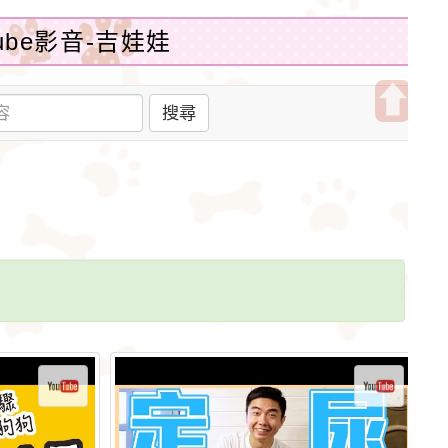
be影音-吉娃娃
搜尋
開
啟
上
方
區
塊