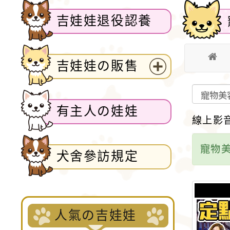
吉娃娃退役認養
吉娃娃の販售
展
開
選
有主人の娃娃
單
線上影音
寵物
犬舍參訪規定
人氣の吉娃娃