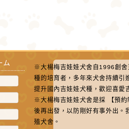
ーム
※大楊梅吉娃娃犬舍自1996創
種的培育者，多年來犬舍持續引
提升國內吉娃娃犬種，歡迎喜愛
※大楊梅吉娃娃犬舍是採 【預
後再出發，以防剛好有事外出。
殖犬舍。