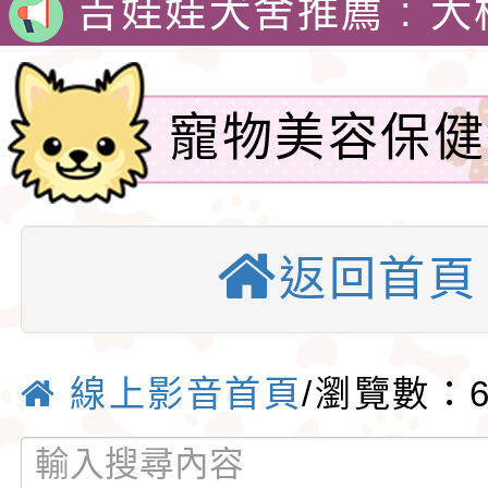
娃犬舍
4月30日出生的小朋
吉娃娃有堅韌的意志
寵物美容保健
警惕，動作迅速，以
1890年，墨西哥總
點大小便進階
格和嬌小的體型廣受
娃娃藏在花束裡，送
吉娃娃專賣店 : 大
愛。吉娃娃犬犬不僅
后阿德麗娜‧芭蒂（Ad
犬舍 。
吉娃娃犬舍推薦 : 
返回首頁
欄拿掉之後.
小型玩具犬，同時也
Patti），後者對外
娃犬舍
4月30日出生的小朋
嗎？-吉娃娃
犬的狩獵與防範本能
娃娃成為家喻戶曉的
吉娃娃有堅韌的意志
線上影音首頁
/瀏覽數：6
似梗類犬的氣質。
警惕，動作迅速，以
1890年，墨西哥總