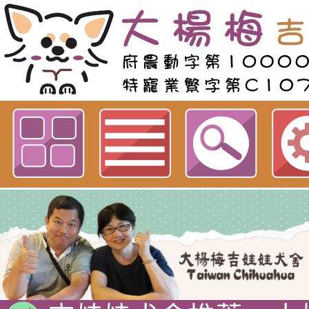
歡迎參觀：定點大小便進階版！圍欄
成功嗎？網站
吉娃娃專賣店 : 大
犬舍 。
吉娃娃犬舍推薦 : 