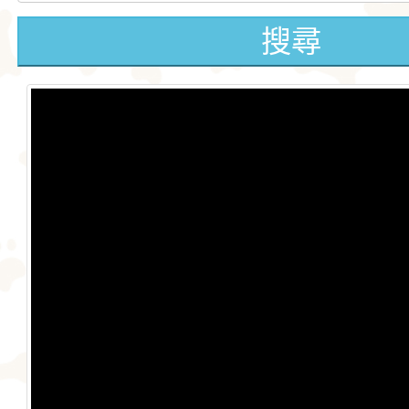
格和嬌小的體型廣受
娃娃藏在花束裡，送
搜尋
愛。吉娃娃犬犬不僅
后阿德麗娜‧芭蒂（Ad
小型玩具犬，同時也
Patti），後者對外
犬的狩獵與防範本能
娃娃成為家喻戶曉的
似梗類犬的氣質。