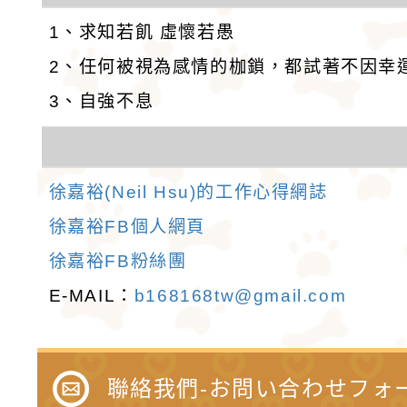
1、求知若飢 虛懷若愚
2、任何被視為感情的枷鎖，都試著不因幸
3、自強不息
徐嘉裕(Neil Hsu)的工作心得網誌
徐嘉裕FB個人網頁
徐嘉裕FB粉絲團
E-MAIL：
b168168tw@gmail.com
聯絡我們-お問い合わせフォ