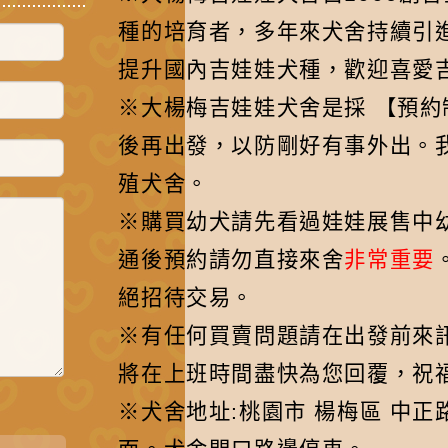
種的培育者，多年來犬舍持續引
提升國內吉娃娃犬種，歡迎喜愛
※大楊梅吉娃娃犬舍是採 【預
後再出發，以防剛好有事外出。
殖犬舍。
※購買幼犬請先看過娃娃展售中
通後預約請勿直接來舍
非常重要
絕招待交易。
※有任何買賣問題請在出發前來訊先聯
將在上班時間盡快為您回覆，祝福
※犬舍地址:桃園市 楊梅區 中正