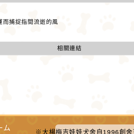
運而捕捉指間流逝的風
相關連結
ーム
※大楊梅吉娃娃犬舍自1996創