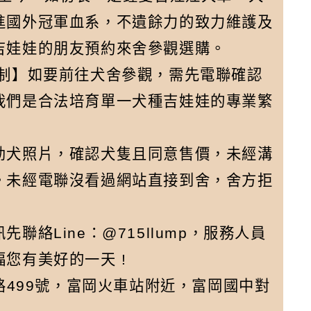
進國外冠軍血系，不遺餘力的致力維護及
吉娃娃的朋友預約來舍參觀選購。
約制】如要前往犬舍參觀，需先電聯確認
我們是合法培育單一犬種吉娃娃的專業繁
幼犬照片，確認犬隻且同意售價，未經溝
。未經電聯沒看過網站直接到舍，舍方拒
絡Line：@715llump，服務人員
您有美好的一天 !
路499號，富岡火車站附近，富岡國中對