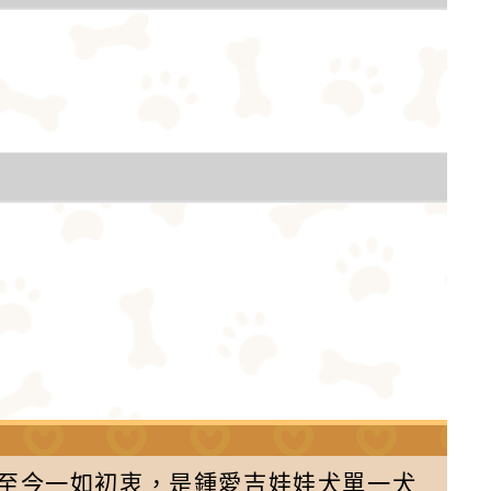
舍至今一如初衷，是鍾愛吉娃娃犬單一犬