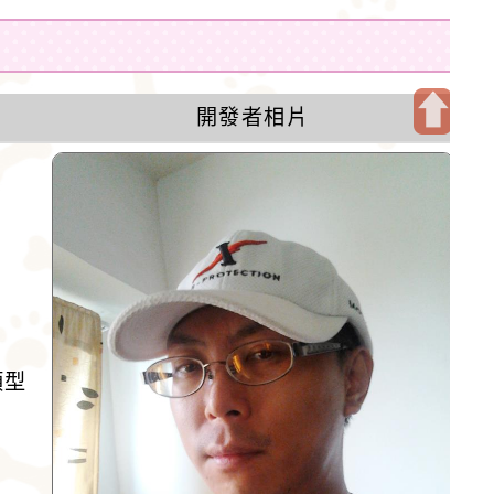
開發者相片
開
啟
上
方
區
塊
類型
。