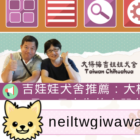
Neil hsu網站
吉娃娃專賣店 : 大
犬舍 。
吉娃娃犬舍推薦 : 
娃犬舍
4月30日出生的小朋
吉娃娃有堅韌的意志
neiltwgiw
警惕，動作迅速，以
1890年，墨西哥總