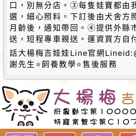
口，別無分店。③每隻娃寶都由
選，細心照料。下訂後由犬舍方
月齡後，通知帶回。④提供外縣
送，短程專車親送。運資買方自付
話大楊梅吉娃娃Line官網Lineid:@
謝先生⭐️飼養教學⭐️售後服務
歡迎參觀：neiltwgiwawa佈景