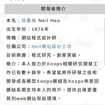
計者：徐嘉裕 N
格和嬌小的體型廣受
娃娃藏在花束裡，送
吉娃娃專賣店 : 大
開發者簡介
愛。吉娃娃犬犬不僅
后阿德麗娜‧芭蒂（Ad
犬舍 。
吉娃娃犬舍推薦 : 
hsu
本名：
徐嘉裕
Neil Hsu
小型玩具犬，同時也
Patti），後者對外
娃犬舍
4月30日出生的小朋
出生年份：1976年
現職：網站程式設計師
犬的狩獵與防範本能
娃娃成為家喻戶曉的
吉娃娃有堅韌的意志
任職公司：
Neil網站設計工坊
似梗類犬的氣質。
警惕，動作迅速，以
1890年，墨西哥總
目前興趣：程式研究，創意突破。
格和嬌小的體型廣受
娃娃藏在花束裡，送
簡介：本人致力於Xoops相關研究開發工
作已有數十餘年，希望能將所研發之技術
愛。吉娃娃犬犬不僅
后阿德麗娜‧芭蒂（Ad
開發成各類型Xoops模組及Xoops佈景回
小型玩具犬，同時也
Patti），後者對外
饋給長期支持本人的用戶，提供台灣更優
犬的狩獵與防範本能
娃娃成為家喻戶曉的
質的web網站架設環境。