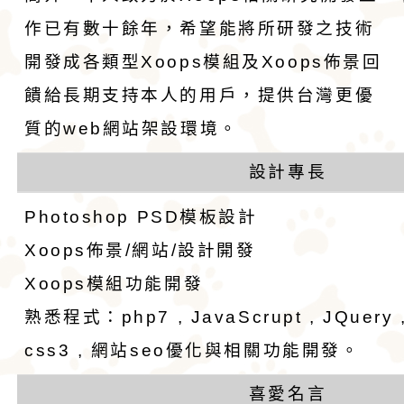
格和嬌小的體型廣受
娃娃藏在花束裡，送
作已有數十餘年，希望能將所研發之技術
愛。吉娃娃犬犬不僅
后阿德麗娜‧芭蒂（Ad
開發成各類型Xoops模組及Xoops佈景回
小型玩具犬，同時也
Patti），後者對外
饋給長期支持本人的用戶，提供台灣更優
質的web網站架設環境。
犬的狩獵與防範本能
娃娃成為家喻戶曉的
設計專長
似梗類犬的氣質。
Photoshop PSD模板設計
Xoops佈景/網站/設計開發
Xoops模組功能開發
熟悉程式：php7 , JavaScrupt , JQuery , 
css3 , 網站seo優化與相關功能開發。
喜愛名言