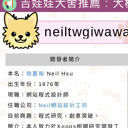
犬舍 。
吉娃娃犬舍推薦 : 
娃犬舍
4月30日出生的小朋
吉娃娃有堅韌的意志
neiltwgiw
警惕，動作迅速，以
1890年，墨西哥總
計者：徐嘉裕 N
格和嬌小的體型廣受
娃娃藏在花束裡，送
吉娃娃專賣店 : 大
開發者簡介
愛。吉娃娃犬犬不僅
后阿德麗娜‧芭蒂（Ad
犬舍 。
吉娃娃犬舍推薦 : 
hsu
本名：
徐嘉裕
Neil Hsu
小型玩具犬，同時也
Patti），後者對外
娃犬舍
4月30日出生的小朋
出生年份：1976年
現職：網站程式設計師
犬的狩獵與防範本能
娃娃成為家喻戶曉的
吉娃娃有堅韌的意志
任職公司：
Neil網站設計工坊
似梗類犬的氣質。
警惕，動作迅速，以
1890年，墨西哥總
目前興趣：程式研究，創意突破。
簡介：本人致力於Xoops相關研究開發工