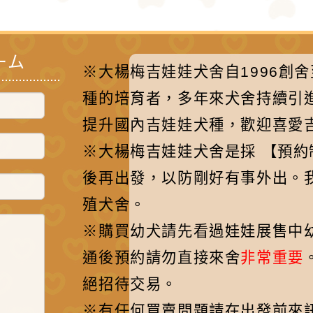
ーム
※大楊梅吉娃娃犬舍自1996創
種的培育者，多年來犬舍持續引
提升國內吉娃娃犬種，歡迎喜愛
※大楊梅吉娃娃犬舍是採 【預
後再出發，以防剛好有事外出。
殖犬舍。
※購買幼犬請先看過娃娃展售中
通後預約請勿直接來舍
非常重要
絕招待交易。
※有任何買賣問題請在出發前來訊先聯