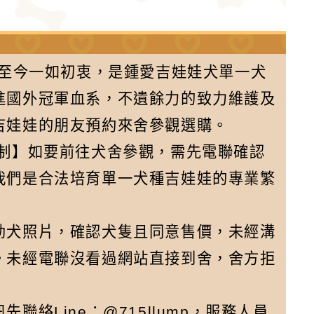
舍至今一如初衷，是鍾愛吉娃娃犬單一犬
進國外冠軍血系，不遺餘力的致力維護及
吉娃娃的朋友預約來舍參觀選購。
約制】如要前往犬舍參觀，需先電聯確認
我們是合法培育單一犬種吉娃娃的專業繁
幼犬照片，確認犬隻且同意售價，未經溝
。未經電聯沒看過網站直接到舍，舍方拒
絡Line：@715llump，服務人員