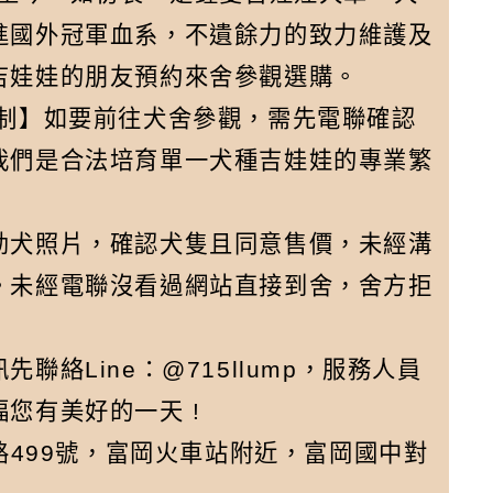
進國外冠軍血系，不遺餘力的致力維護及
吉娃娃的朋友預約來舍參觀選購。
約制】如要前往犬舍參觀，需先電聯確認
我們是合法培育單一犬種吉娃娃的專業繁
幼犬照片，確認犬隻且同意售價，未經溝
。未經電聯沒看過網站直接到舍，舍方拒
絡Line：@715llump，服務人員
您有美好的一天 !
路499號，富岡火車站附近，富岡國中對