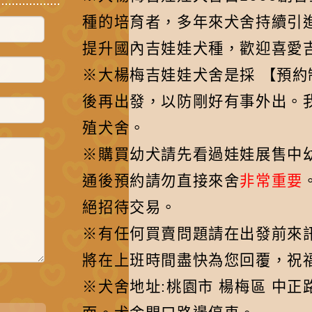
種的培育者，多年來犬舍持續引
提升國內吉娃娃犬種，歡迎喜愛
※大楊梅吉娃娃犬舍是採 【預
後再出發，以防剛好有事外出。
殖犬舍。
※購買幼犬請先看過娃娃展售中
通後預約請勿直接來舍
非常重要
絕招待交易。
※有任何買賣問題請在出發前來訊先聯
將在上班時間盡快為您回覆，祝福
※犬舍地址:桃園市 楊梅區 中正