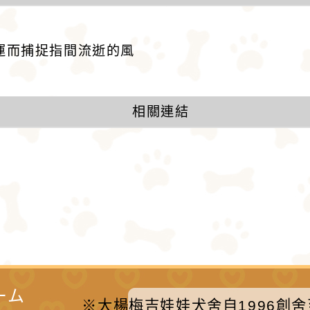
運而捕捉指間流逝的風
相關連結
ーム
※大楊梅吉娃娃犬舍自1996創