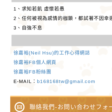
1、求知若飢 虛懷若愚
2、任何被視為感情的枷鎖，都試著不因幸
3、自強不息
徐嘉裕(Neil Hsu)的工作心得網誌
徐嘉裕FB個人網頁
徐嘉裕FB粉絲團
E-MAIL：
b168168tw@gmail.com
聯絡我們-お問い合わせフォ