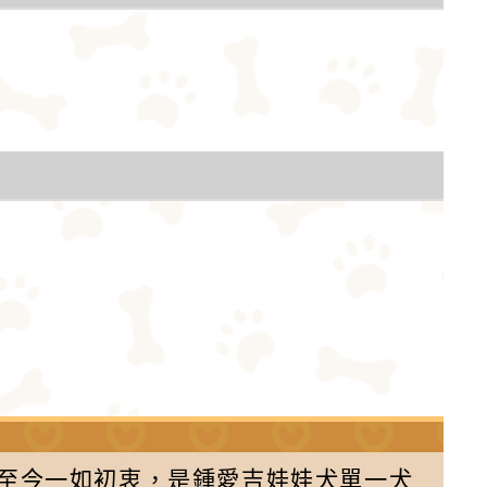
舍至今一如初衷，是鍾愛吉娃娃犬單一犬