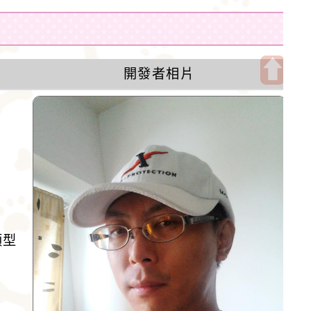
開發者相片
開
啟
上
方
區
塊
類型
。