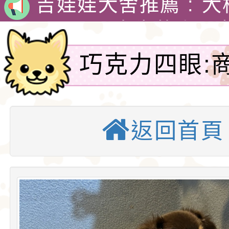
娃犬舍
4月30日出生的小朋
吉娃娃有堅韌的意志
巧克力四眼:
警惕，動作迅速，以
1890年，墨西哥總
線上表單-吉
格和嬌小的體型廣受
娃娃藏在花束裡，送
吉娃娃專賣店 : 大
愛。吉娃娃犬犬不僅
后阿德麗娜‧芭蒂（Ad
犬舍 。
吉娃娃犬舍推薦 : 
返回首頁
小型玩具犬，同時也
Patti），後者對外
娃犬舍
4月30日出生的小朋
犬的狩獵與防範本能
娃娃成為家喻戶曉的
吉娃娃有堅韌的意志
似梗類犬的氣質。
警惕，動作迅速，以
1890年，墨西哥總
格和嬌小的體型廣受
娃娃藏在花束裡，送