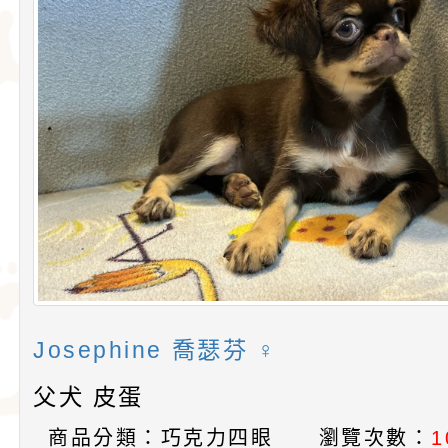
愛。吉娃娃犬犬不僅
后阿德麗娜‧芭蒂（Ad
小型玩具犬，同時也
Patti），後者對外
犬的狩獵與防範本能
娃娃成為家喻戶曉的
似梗類犬的氣質。
Josephine 喬瑟芬 ♀
父犬 皮蛋
商品分類：巧克力四眼
瀏覽次數：
1