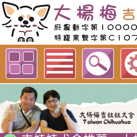
歡迎參觀：商品諮詢線上表單網站
吉娃娃專賣店 : 大
犬舍 。
吉娃娃犬舍推薦 : 