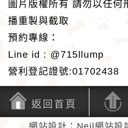
圖片版權所有 請勿以任何
播重製與截取
預約專線：
Line id : @715llump
營利登記證號:01702438
返回首頁
返回頂端
網站設計：Neil網站設