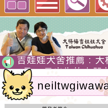
Neil hsu網站
吉娃娃專賣店 : 大
犬舍 。
吉娃娃犬舍推薦 : 
娃犬舍
4月30日出生的小朋
吉娃娃有堅韌的意志
neiltwgiw
警惕，動作迅速，以
1890年，墨西哥總
計者：徐嘉裕 N
格和嬌小的體型廣受
娃娃藏在花束裡，送
吉娃娃專賣店 : 大