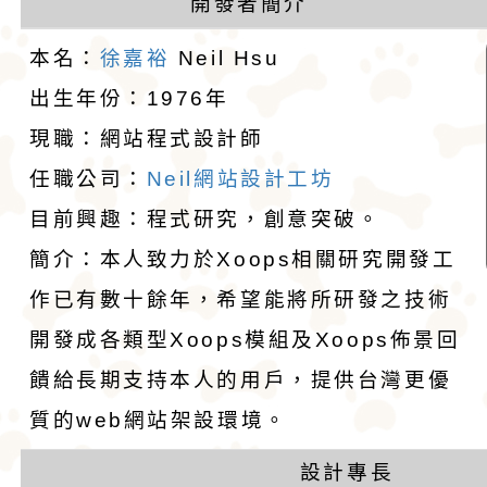
開發者簡介
愛。吉娃娃犬犬不僅
后阿德麗娜‧芭蒂（Ad
犬舍 。
吉娃娃犬舍推薦 : 
hsu
本名：
徐嘉裕
Neil Hsu
小型玩具犬，同時也
Patti），後者對外
娃犬舍
4月30日出生的小朋
出生年份：1976年
現職：網站程式設計師
犬的狩獵與防範本能
娃娃成為家喻戶曉的
吉娃娃有堅韌的意志
任職公司：
Neil網站設計工坊
似梗類犬的氣質。
警惕，動作迅速，以
1890年，墨西哥總
目前興趣：程式研究，創意突破。
格和嬌小的體型廣受
娃娃藏在花束裡，送
簡介：本人致力於Xoops相關研究開發工
作已有數十餘年，希望能將所研發之技術
愛。吉娃娃犬犬不僅
后阿德麗娜‧芭蒂（Ad
開發成各類型Xoops模組及Xoops佈景回
小型玩具犬，同時也
Patti），後者對外
饋給長期支持本人的用戶，提供台灣更優
犬的狩獵與防範本能
娃娃成為家喻戶曉的
質的web網站架設環境。
似梗類犬的氣質。
設計專長