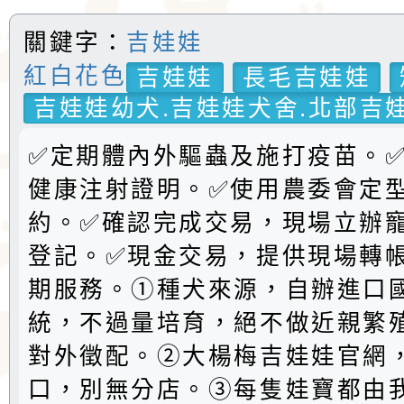
關鍵字：
吉娃娃
紅白花色
吉娃娃
長毛吉娃娃
吉娃娃幼犬.吉娃娃犬舍.北部吉娃
✅定期體內外驅蟲及施打疫苗。
健康注射證明。✅️使用農委會定
約。✅️確認完成交易，現場立辦
登記。✅現金交易，提供現場轉
期服務。①種犬來源，自辦進口
統，不過量培育，絕不做近親繁
對外徵配。②大楊梅吉娃娃官網
口，別無分店。③每隻娃寶都由