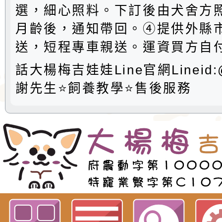
選，細心照料。下訂後由犬舍方
月齡後，通知帶回。④提供外縣
送，短程專車親送。運資買方自付
話大楊梅吉娃娃Line官網Lineid:@
謝先生⭐️飼養教學⭐️售後服務
歡迎參觀：neiltwgiwawa佈景