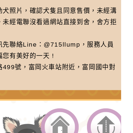
幼犬照片，確認犬隻且同意售價，未經溝
。未經電聯沒看過網站直接到舍，舍方拒
絡Line：@715llump，服務人員
您有美好的一天 !
路499號，富岡火車站附近，富岡國中對