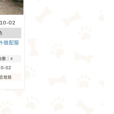
0-02
色
外徵配服
詢數：4
0-02
吉娃娃