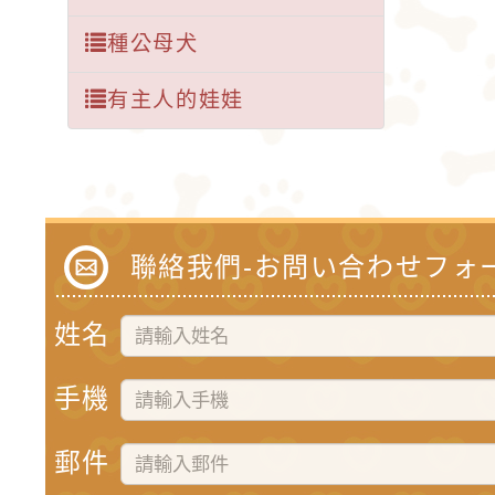
種公母犬
有主人的娃娃
聯絡我們-お問い合わせフォ
姓名
手機
郵件