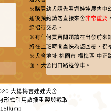
※購買幼犬請先看過娃娃展售中
通後預約請勿直接來舍
非常重要
絕招待交易。
※有任何買賣問題請在出發前來訊先聯
將在上班時間盡快為您回覆，祝福
※犬舍地址:桃園市 楊梅區 中正
面。犬舍門口路邊停車。
020
大楊梅吉娃娃犬舍
何形式引用散播重製與截取
715llump