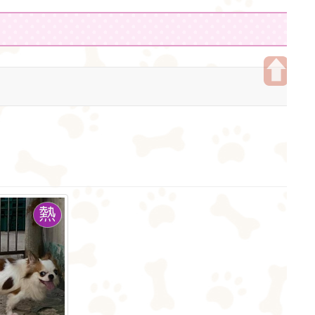
開
啟
上
方
區
塊