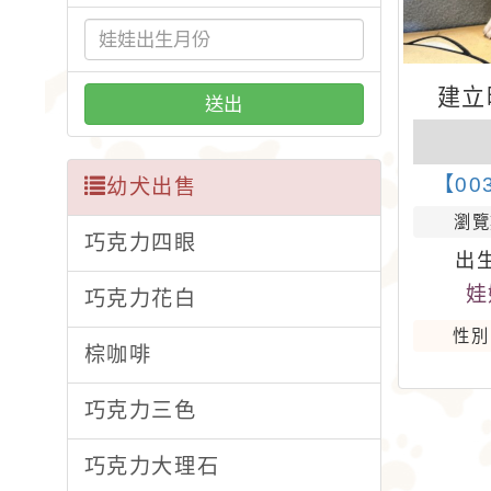
建立時
送出
【00
幼犬出售
瀏覽
巧克力四眼
出生
娃
巧克力花白
性別
棕咖啡
巧克力三色
巧克力大理石