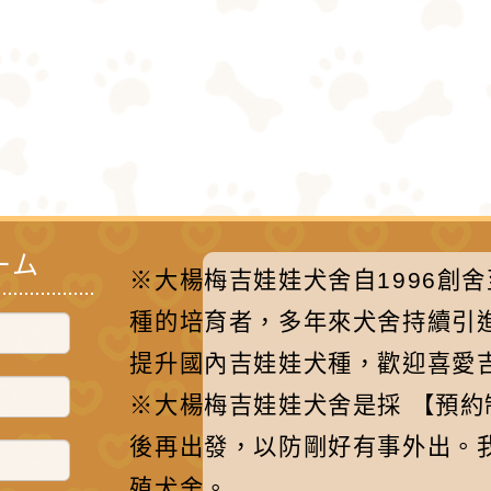
ーム
※大楊梅吉娃娃犬舍自1996創
種的培育者，多年來犬舍持續引
提升國內吉娃娃犬種，歡迎喜愛
※大楊梅吉娃娃犬舍是採 【預
後再出發，以防剛好有事外出。
殖犬舍。