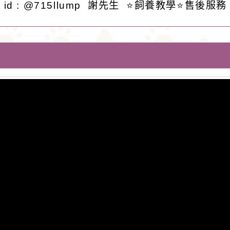
id : @715llump 謝先生 ⭐️飼養教學⭐️售後服務