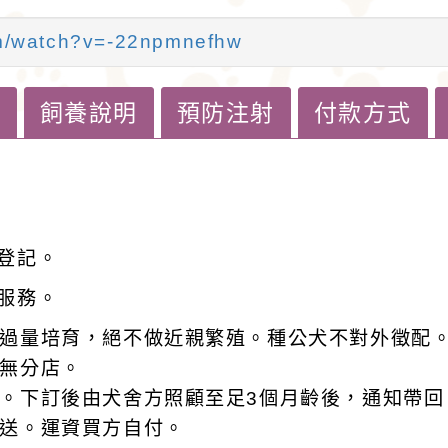
om/watch?v=-22npmnefhw
證
飼養說明
預防注射
付款方式
登記。
服務。
過量培育，絕不做近親繁殖。種公犬不對外徵配
無分店。
。下訂後由犬舍方照顧至足3個月齡後，通知帶回
送。運資買方自付。