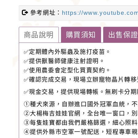
參考網址：
https://www.youtube.c
商品說明
購買須知
出售保
✅定期體內外驅蟲及施打疫苗。
✅提供獸醫師健康注射證明。
✅️使用農委會定型化買賣契約。
✅️確認完成交易，現場立辦寵物晶片轉移
✅現金交易，提供現場轉帳。無刷卡分期
①種犬來源，自辦進口國外冠軍血統，不
②大楊梅吉娃娃官網，全台唯一窗口，別
③每隻娃寶都由我們嚴格篩選，細心照料
④提供外縣市空軍一號配送，短程專車親