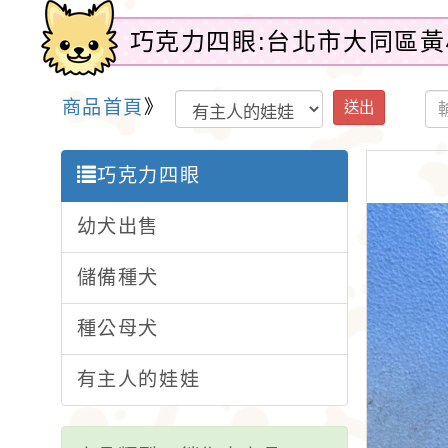
巧克力四眼:台北市大同區黃
商品首頁
》
送出
巧克力四眼
幼犬出售
儲備種犬
種公母犬
有主人的娃娃