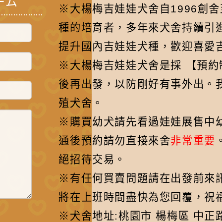
ーム
※大楊梅吉娃娃犬舍自1996創
種的培育者，多年來犬舍持續引
提升國內吉娃娃犬種，歡迎喜愛
※大楊梅吉娃娃犬舍是採 【預
後再出發，以防剛好有事外出。
殖犬舍。
※購買幼犬請先看過娃娃展售中
通後預約請勿直接來舍
非常重要
絕招待交易。
※有任何買賣問題請在出發前來訊先聯
將在上班時間盡快為您回覆，祝福
※犬舍地址:桃園市 楊梅區 中正