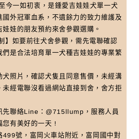
舍至今一如初衷，是鍾愛吉娃娃犬單一犬
進國外冠軍血系，不遺餘力的致力維護及
吉娃娃的朋友預約來舍參觀選購。
約制】如要前往犬舍參觀，需先電聯確認
我們是合法培育單一犬種吉娃娃的專業繁
幼犬照片，確認犬隻且同意售價，未經溝
。未經電聯沒看過網站直接到舍，舍方拒
絡Line：@715llump，服務人員
您有美好的一天 !
路499號，富岡火車站附近，富岡國中對