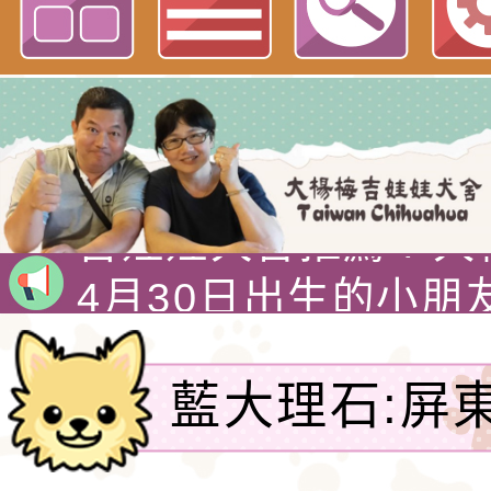
吉娃娃專賣店 : 大
犬舍 。
吉娃娃犬舍推薦 : 
娃犬舍
4月30日出生的小朋
吉娃娃有堅韌的意志
警惕，動作迅速，以
1890年，墨西哥總
藍大理石:屏
格和嬌小的體型廣受
娃娃藏在花束裡，送
吉娃娃專賣店 : 大
姐預訂-吉娃