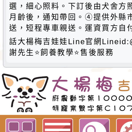
選，細心照料。下訂後由犬舍方
月齡後，通知帶回。④提供外縣
送，短程專車親送。運資買方自付
話大楊梅吉娃娃Line官網Lineid:@
謝先生⭐️飼養教學⭐️售後服務
歡迎參觀：屏東市施小姐預訂網站