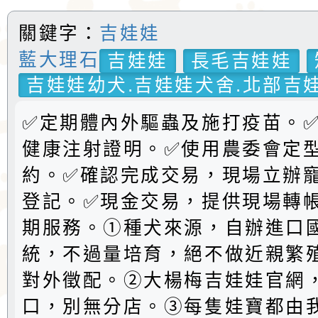
關鍵字：
吉娃娃
藍大理石
吉娃娃
長毛吉娃娃
吉娃娃幼犬.吉娃娃犬舍.北部吉娃
✅定期體內外驅蟲及施打疫苗。
健康注射證明。✅️使用農委會定
約。✅️確認完成交易，現場立辦
登記。✅現金交易，提供現場轉
期服務。①種犬來源，自辦進口
統，不過量培育，絕不做近親繁
對外徵配。②大楊梅吉娃娃官網
口，別無分店。③每隻娃寶都由