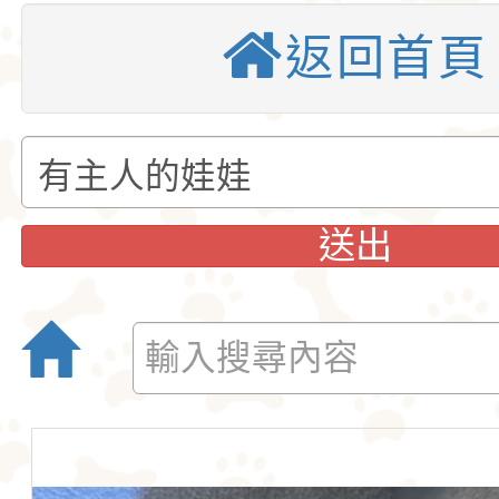
愛。吉娃娃犬犬不僅
后阿德麗娜‧芭蒂（Ad
犬舍 。
吉娃娃犬舍推薦 : 
返回首頁
小型玩具犬，同時也
Patti），後者對外
娃犬舍
4月30日出生的小朋
犬的狩獵與防範本能
娃娃成為家喻戶曉的
吉娃娃有堅韌的意志
似梗類犬的氣質。
警惕，動作迅速，以
1890年，墨西哥總
格和嬌小的體型廣受
娃娃藏在花束裡，送
送出
愛。吉娃娃犬犬不僅
后阿德麗娜‧芭蒂（Ad
小型玩具犬，同時也
Patti），後者對外
犬的狩獵與防範本能
娃娃成為家喻戶曉的
似梗類犬的氣質。