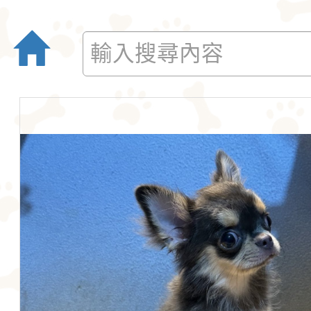
愛。吉娃娃犬犬不僅
后阿德麗娜‧芭蒂（Ad
小型玩具犬，同時也
Patti），後者對外
犬的狩獵與防範本能
娃娃成為家喻戶曉的
似梗類犬的氣質。