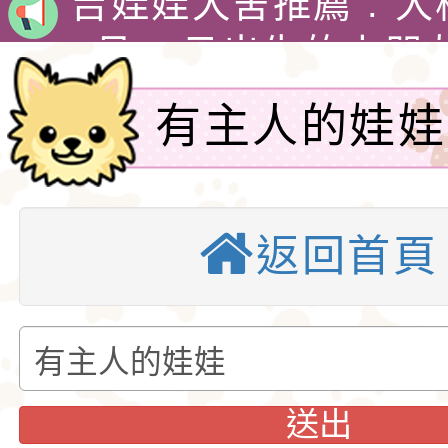
娃犬舍
4月30日出生的小朋
吉娃娃有堅韌的意志
有主人的娃娃
警惕，動作迅速，以
1890年，墨西哥總
格和嬌小的體型廣受
娃娃藏在花束裡，送
吉娃娃專賣店 : 大
左營區簡小姐
愛。吉娃娃犬犬不僅
后阿德麗娜‧芭蒂（Ad
犬舍 。
吉娃娃犬舍推薦 : 
返回首頁
款付清}-吉娃
小型玩具犬，同時也
Patti），後者對外
娃犬舍
4月30日出生的小朋
犬的狩獵與防範本能
娃娃成為家喻戶曉的
吉娃娃有堅韌的意志
似梗類犬的氣質。
警惕，動作迅速，以
1890年，墨西哥總
送出
格和嬌小的體型廣受
娃娃藏在花束裡，送