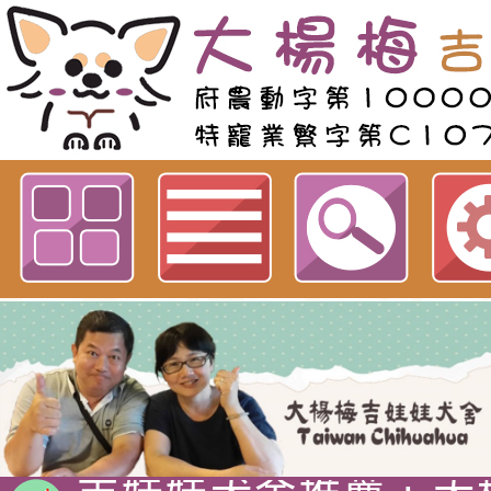
歡迎參觀：高雄市左營區簡小姐惠顧
站
吉娃娃專賣店 : 大
犬舍 。
吉娃娃犬舍推薦 : 