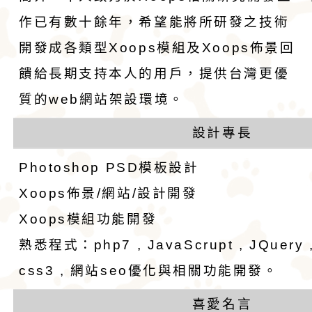
格和嬌小的體型廣受
娃娃藏在花束裡，送
作已有數十餘年，希望能將所研發之技術
愛。吉娃娃犬犬不僅
后阿德麗娜‧芭蒂（Ad
開發成各類型Xoops模組及Xoops佈景回
小型玩具犬，同時也
Patti），後者對外
饋給長期支持本人的用戶，提供台灣更優
犬的狩獵與防範本能
娃娃成為家喻戶曉的
質的web網站架設環境。
似梗類犬的氣質。
設計專長
Photoshop PSD模板設計
Xoops佈景/網站/設計開發
Xoops模組功能開發
熟悉程式：php7 , JavaScrupt , JQuery , 
css3 , 網站seo優化與相關功能開發。
喜愛名言