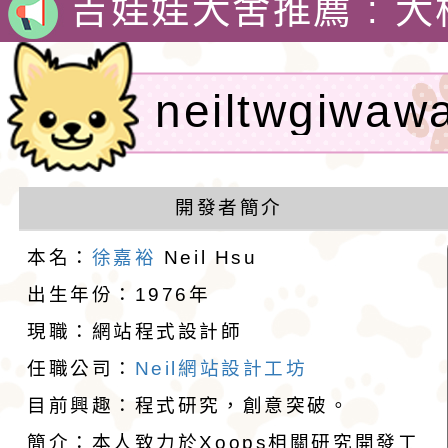
娃犬舍
4月30日出生的小朋
吉娃娃有堅韌的意志
neiltwgiw
警惕，動作迅速，以
1890年，墨西哥總
計者：徐嘉裕 N
格和嬌小的體型廣受
娃娃藏在花束裡，送
吉娃娃專賣店 : 大
開發者簡介
愛。吉娃娃犬犬不僅
后阿德麗娜‧芭蒂（Ad
犬舍 。
吉娃娃犬舍推薦 : 
hsu
本名：
徐嘉裕
Neil Hsu
小型玩具犬，同時也
Patti），後者對外
娃犬舍
4月30日出生的小朋
出生年份：1976年
現職：網站程式設計師
犬的狩獵與防範本能
娃娃成為家喻戶曉的
吉娃娃有堅韌的意志
任職公司：
Neil網站設計工坊
似梗類犬的氣質。
警惕，動作迅速，以
1890年，墨西哥總
目前興趣：程式研究，創意突破。
簡介：本人致力於Xoops相關研究開發工