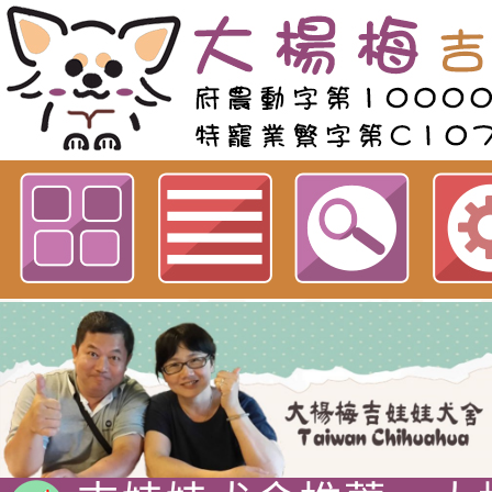
歡迎參觀：neiltwgiwawa佈景
Neil hsu網站
吉娃娃專賣店 : 大
犬舍 。
吉娃娃犬舍推薦 : 