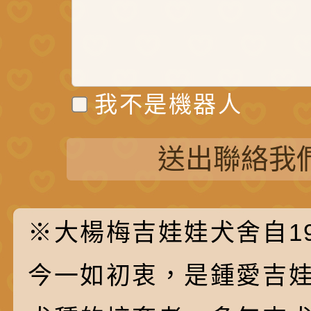
我不是機器人
送出聯絡我
※大楊梅吉娃娃犬舍自19
今一如初衷，是鍾愛吉