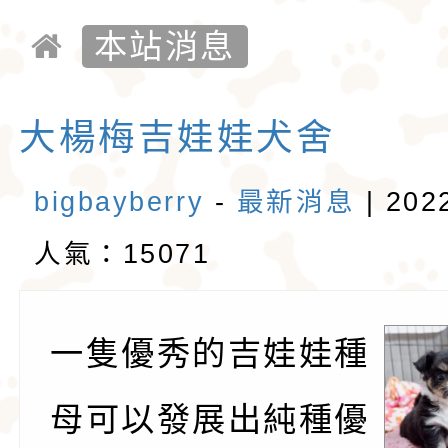
似梗類犬的氣質。
警惕，動作迅速，以
1890年，墨西哥總
吉娃娃社團.
本站消息
格和嬌小的體型廣受
娃娃藏在花束裡，送
站.
愛。吉娃娃犬犬不僅
后阿德麗娜‧芭蒂（Ad
大楊梅吉娃娃犬舍
小型玩具犬，同時也
Patti），後者對外
bigbayberry
-
最新消息
| 2022
犬的狩獵與防範本能
娃娃成為家喻戶曉的
人氣：15071
似梗類犬的氣質。
一隻優秀的吉娃娃種
母可以發展出純種優