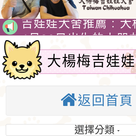
吉娃娃專賣店 : 大
犬舍 。
吉娃娃犬舍推薦 : 
娃犬舍
4月30日出生的小朋
吉娃娃有堅韌的意志
大楊梅吉娃娃
警惕，動作迅速，以
1890年，墨西哥總
格和嬌小的體型廣受
娃娃藏在花束裡，送
吉娃娃專賣店 : 大
楊梅吉娃娃-
愛。吉娃娃犬犬不僅
后阿德麗娜‧芭蒂（Ad
犬舍 。
吉娃娃犬舍推薦 : 
返回首頁
犬.吉娃娃犬
小型玩具犬，同時也
Patti），後者對外
娃犬舍
4月30日出生的小朋
吉娃娃.合法
犬的狩獵與防範本能
娃娃成為家喻戶曉的
吉娃娃有堅韌的意志
選擇分類