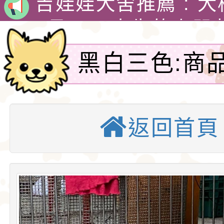
娃犬舍
4月30日出生的小朋
吉娃娃有堅韌的意志
黑白三色:商
警惕，動作迅速，以
1890年，墨西哥總
上表單-吉娃
格和嬌小的體型廣受
娃娃藏在花束裡，送
吉娃娃專賣店 : 大
愛。吉娃娃犬犬不僅
后阿德麗娜‧芭蒂（Ad
犬舍 。
吉娃娃犬舍推薦 : 
返回首頁
小型玩具犬，同時也
Patti），後者對外
娃犬舍
4月30日出生的小朋
犬的狩獵與防範本能
娃娃成為家喻戶曉的
吉娃娃有堅韌的意志
似梗類犬的氣質。
警惕，動作迅速，以
1890年，墨西哥總