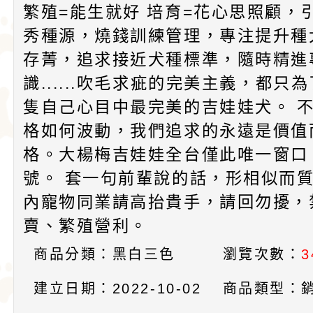
繁殖=能生就好 培育=花心思照顧，
秀種源，燒錢訓練管理，專注提升種
存菁，追求接近犬種標準，隨時精進
識......吹毛求疵的完美主義，都只
隻自己心目中最完美的吉娃娃犬。 
格如何波動，我們追求的永遠是價值
格。大楊梅吉娃娃全台僅此唯一窗口
號。 套一句前輩說的話，形相似而質
內寵物同業請高抬貴手，請回勿擾，
賣、繁殖營利。
商品分類：黑白三色
瀏覽次數：
3
建立日期：2022-10-02
商品類型：