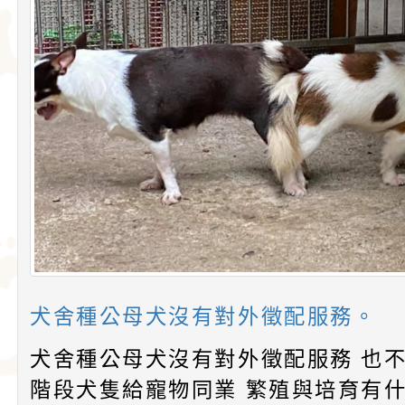
格和嬌小的體型廣受
娃娃藏在花束裡，送
愛。吉娃娃犬犬不僅
后阿德麗娜‧芭蒂（Ad
小型玩具犬，同時也
Patti），後者對外
犬的狩獵與防範本能
娃娃成為家喻戶曉的
似梗類犬的氣質。
犬舍種公母犬沒有對外徵配服務。
犬舍種公母犬沒有對外徵配服務 也
階段犬隻給寵物同業 繁殖與培育有什