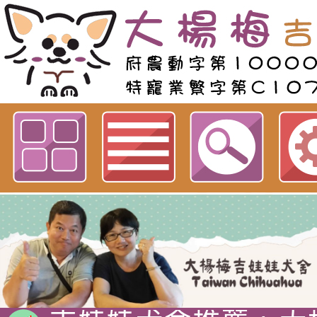
歡迎參觀：商品諮詢線上表單網站
吉娃娃專賣店 : 大
犬舍 。
吉娃娃犬舍推薦 : 