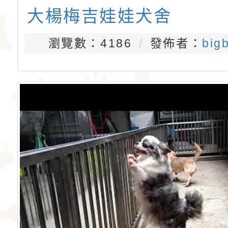
大楊梅吉娃娃犬舍
瀏覽數：4186
發佈者：
big