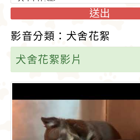
愛。吉娃娃犬犬不僅
后阿德麗娜‧芭蒂（Ad
送出
小型玩具犬，同時也
Patti），後者對外
影音分類：犬舍花絮
犬的狩獵與防範本能
娃娃成為家喻戶曉的
似梗類犬的氣質。
犬舍花絮影片