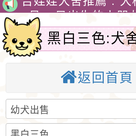
娃犬舍
4月30日出生的小朋
吉娃娃有堅韌的意志
黑白三色:犬
警惕，動作迅速，以
1890年，墨西哥總
格和嬌小的體型廣受
娃娃藏在花束裡，送
吉娃娃專賣店 : 大
犬沒有對外徵
愛。吉娃娃犬犬不僅
后阿德麗娜‧芭蒂（Ad
犬舍 。
吉娃娃犬舍推薦 : 
返回首頁
務。-吉娃娃
小型玩具犬，同時也
Patti），後者對外
娃犬舍
4月30日出生的小朋
犬的狩獵與防範本能
娃娃成為家喻戶曉的
吉娃娃有堅韌的意志
似梗類犬的氣質。
警惕，動作迅速，以
1890年，墨西哥總
格和嬌小的體型廣受
娃娃藏在花束裡，送