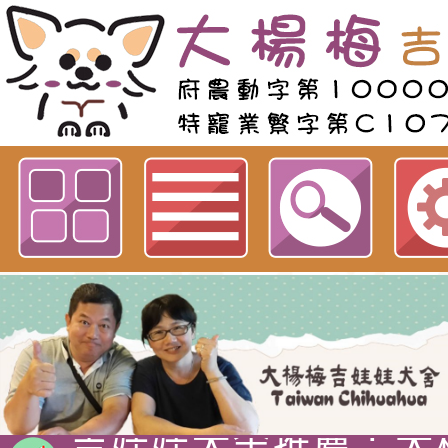
歡迎參觀：屏東市施小姐預訂網站
吉娃娃專賣店 : 大
犬舍 。
吉娃娃犬舍推薦 : 