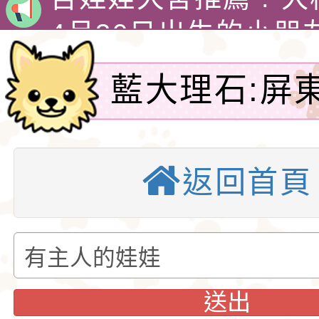
娃犬舍
4月30日出生的小朋
吉娃娃有堅韌的意志
藍大理石:屏
警惕，動作迅速，以
1890年，墨西哥總
格和嬌小的體型廣受
娃娃藏在花束裡，送
吉娃娃專賣店 : 大
姐預訂-吉娃
愛。吉娃娃犬犬不僅
后阿德麗娜‧芭蒂（Ad
犬舍 。
吉娃娃犬舍推薦 : 
返回首頁
小型玩具犬，同時也
Patti），後者對外
娃犬舍
4月30日出生的小朋
犬的狩獵與防範本能
娃娃成為家喻戶曉的
吉娃娃有堅韌的意志
似梗類犬的氣質。
警惕，動作迅速，以
1890年，墨西哥總
送出
格和嬌小的體型廣受
娃娃藏在花束裡，送