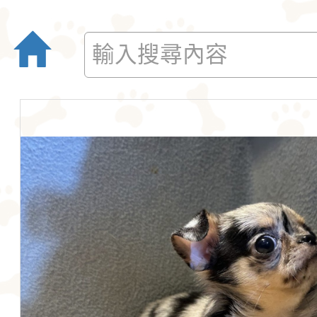
愛。吉娃娃犬犬不僅
后阿德麗娜‧芭蒂（Ad
小型玩具犬，同時也
Patti），後者對外
犬的狩獵與防範本能
娃娃成為家喻戶曉的
似梗類犬的氣質。