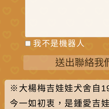
我不是機器人
送出聯絡我
※大楊梅吉娃娃犬舍自19
今一如初衷，是鍾愛吉