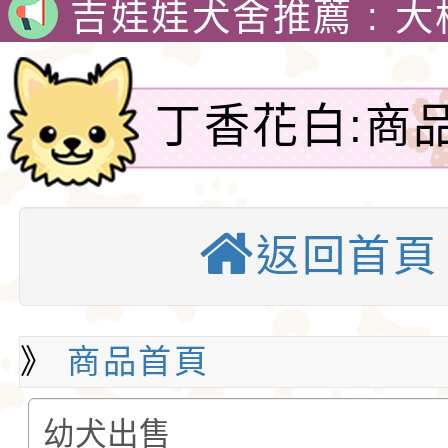
犬舍 。
吉娃娃犬舍推薦 : 
娃犬舍
4月30日出生的小朋
吉娃娃有堅韌的意志
丁香花白:商
警惕，動作迅速，以
1890年，墨西哥總
Product lis
格和嬌小的體型廣受
娃娃藏在花束裡，送
吉娃娃專賣店 : 大
返回首頁
愛。吉娃娃犬犬不僅
后阿德麗娜‧芭蒂（Ad
犬舍 。
吉娃娃犬舍推薦 : 
小型玩具犬，同時也
Patti），後者對外
娃犬舍
4月30日出生的小朋
犬的狩獵與防範本能
娃娃成為家喻戶曉的
吉娃娃有堅韌的意志
》
商品首頁
似梗類犬的氣質。
警惕，動作迅速，以
1890年，墨西哥總