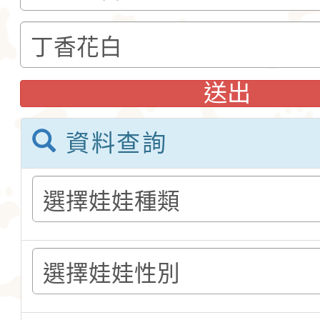
格和嬌小的體型廣受
娃娃藏在花束裡，送
愛。吉娃娃犬犬不僅
后阿德麗娜‧芭蒂（Ad
小型玩具犬，同時也
Patti），後者對外
送出
犬的狩獵與防範本能
娃娃成為家喻戶曉的
資料查詢
似梗類犬的氣質。