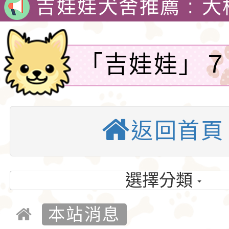
犬舍 。
吉娃娃犬舍推薦 : 
娃犬舍
4月30日出生的小朋
吉娃娃有堅韌的意志
「吉娃娃」７
警惕，動作迅速，以
1890年，墨西哥總
質！性格反差
格和嬌小的體型廣受
娃娃藏在花束裡，送
吉娃娃專賣店 : 大
愛。吉娃娃犬犬不僅
后阿德麗娜‧芭蒂（Ad
犬舍 。
吉娃娃犬舍推薦 : 
返回首頁
罈子，個性敏
小型玩具犬，同時也
Patti），後者對外
娃犬舍
4月30日出生的小朋
是因為這原因
犬的狩獵與防範本能
娃娃成為家喻戶曉的
吉娃娃有堅韌的意志
選擇分類
似梗類犬的氣質。
警惕，動作迅速，以
1890年，墨西哥總
楊梅吉娃娃-
本站消息