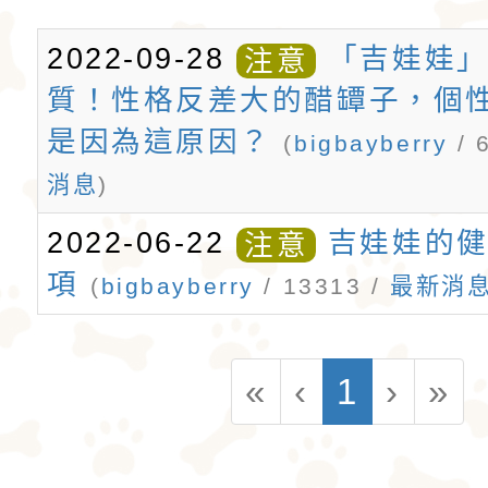
格和嬌小的體型廣受
娃娃藏在花束裡，送
愛。吉娃娃犬犬不僅
后阿德麗娜‧芭蒂（Ad
2022-09-28
「吉娃娃
注意
質！性格反差大的醋罈子，個
小型玩具犬，同時也
Patti），後者對外
是因為這原因？
(
bigbayberry
/ 
犬的狩獵與防範本能
娃娃成為家喻戶曉的
消息
)
似梗類犬的氣質。
2022-06-22
吉娃娃的
注意
項
(
bigbayberry
/ 13313 /
最新消
(curren
«
‹
1
›
»