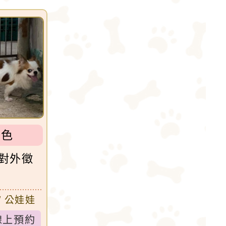
勻稱的體格和嬌小的體型廣受人們的喜愛。吉娃娃
類犬的氣質。
劇天后阿德麗娜‧芭蒂（Adelina Patti）
三色
對外徵
 / 公娃娃
線上預約