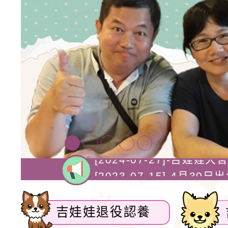
[2024-08-22]-吉娃娃
[2024-07-27]-吉娃
[2023-07-15]-4月3
[2022-08-19]
可愛的小型玩具犬，同時
[2021-10-03]-1
吉娃娃退役認養
傳，使吉娃娃成為家喻戶
[2024-08-22]-吉娃娃