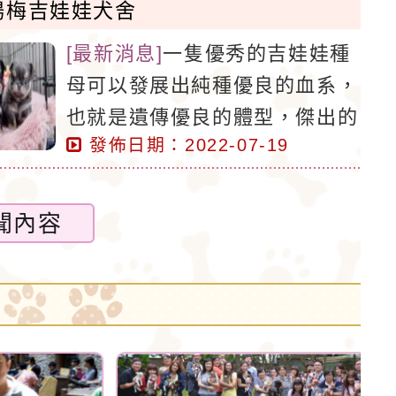
楊梅吉娃娃犬舍
然要飼養吉娃娃，那麼首先應該
[
最新消息
]
一隻優秀的吉娃娃種
知道如何去挑選純種的吉娃娃，
母可以發展出純種優良的血系，
應該清楚的知道純種吉娃娃的特
也就是遺傳優良的體型，傑出的
徵。吉娃娃犬不僅是可愛的小型
發佈日期：2022-07-19
個性，穩定性及複製優良血統的
寵物犬，同時也具備大型犬的狩
能力。聰明睿智的選擇，決定吉
獵與防範本能，具有類似梗類犬
娃娃犬的品質與價值，同樣的心
的氣質。體型嬌小，對生活空間
聞內容
思照顧，要養就養最好的大楊梅
的要求不高，基本上像一般住所
吉娃娃。大楊梅吉娃娃犬舍Line
的空間就夠讓它們去玩耍了。能
官方帳號Lineid:@715llump謝
夠每天待在家裡，非常適宜被居
先生。
住在公寓裡面的人們所飼養。運
動量也不多，不用經常花費時間