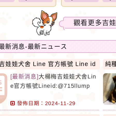
觀看更多
吉
最新消息-最新ニュース
娃娃犬舍 Line 官方帳號 Line id
純
5llump
[
最新消息
]
大楊梅吉娃娃犬舍Lin
e官方帳號Lineid:@715llump
發佈日期：2024-11-29