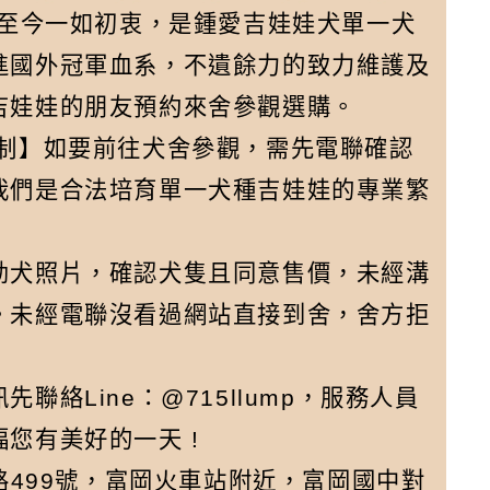
舍至今一如初衷，是鍾愛吉娃娃犬單一犬
警惕，這中狗狗可能發育畸形也
進國外冠軍血系，不遺餘力的致力維護及
可能有遺傳疾病哦。頭部：純種
吉娃娃的朋友預約來舍參觀選購。
的吉娃娃頭型一定是別具特點
約制】如要前往犬舍參觀，需先電聯確認
的。最好是圓形的腦袋，頭部比
我們是合法培育單一犬種吉娃娃的專業繁
例勻稱，眼睛大但絕對不能突
兀，眼神明亮呈黑色或者是紅
色。耳朵大且直立，口吻較短，
幼犬照片，確認犬隻且同意售價，未經溝
略尖，鼻子顏色都與自己的體色
。未經電聯沒看過網站直接到舍，舍方拒
一致，呈剪狀咬合或鉗狀咬合。
身軀：吉娃娃的頸部略有弧度，
絡Line：@715llump，服務人員
與肩部完美的結合，整個背線水
您有美好的一天 !
平，渾圓的肋骨可以很好的支撐
路499號，富岡火車站附近，富岡國中對