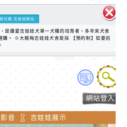
娃社團.吉娃娃網站.
關閉區
衷，是鍾愛吉娃娃犬單一犬種的培育者，多年來犬舍
塊
購。 ※大楊梅吉娃娃犬舍是採 【預約制】如要前
。
網站登入
舍影音
吉娃娃展示