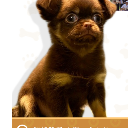
佈景版本：
neiltwgi
適用瀏覽器：Edge、I
Xoops版本：
XOOPS 
Xoops
網站設計
：
Ne
Xoops網站設計者：
徐