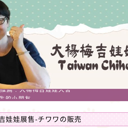
專賣店 : 大楊梅吉娃娃犬舍 。
娃犬舍推薦 : 大楊梅吉娃娃犬舍
0日出生的小朋友
-吉娃娃有堅韌的意志，優雅，警惕，動作迅速，以
也具備大型犬的狩獵與防範本能，具有類似梗
890年，墨西哥總統將一隻吉娃娃藏在花束裡，送給歌
吉娃娃展售-チワワの販売
曉的寵物。
專賣店 : 大楊梅吉娃娃犬舍 。