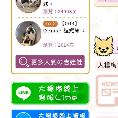
務。
瀏覽：34908次
no.2
【003】
Denise 迪妮絲 ♀
瀏覽：2614次
更多人氣の吉娃娃
大楊梅吉
: @71
加入大楊梅吉娃娃LINE好友