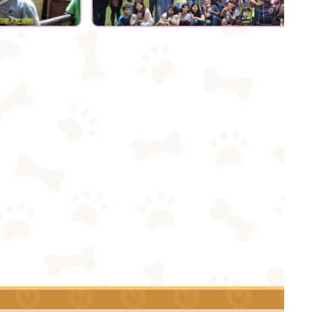
帶它出去玩，對其他狗也不膽
怯，對待主人極有獨占心。吉娃
娃有堅韌的意志，優雅，警惕，
動作迅速，以勻稱的體格和嬌小
的體型廣受人們的喜愛。吉娃娃
犬犬不僅是可愛的小型玩具犬，
同時也具備大型犬的狩獵與防範
本能，具有類似梗類犬的氣質。
體型：一般成年的吉娃娃體重也
最好不要超過6磅，那麼幼年的
吉娃娃體型、體重則會更小。吉
娃娃就是小體型犬種，如果你發
現吉娃娃過於龐大，那麼一定要