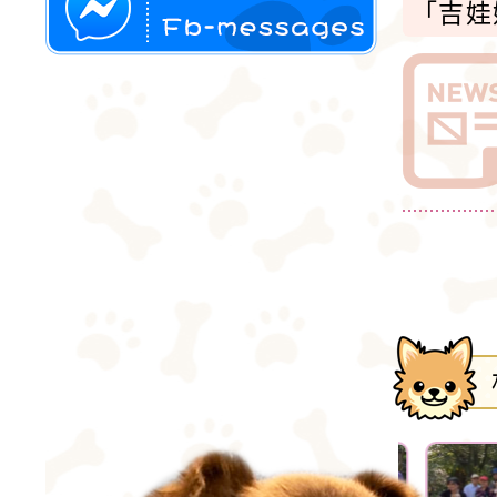
「吉娃
子，個
使用FB-messages與大楊梅吉娃娃fb
交談