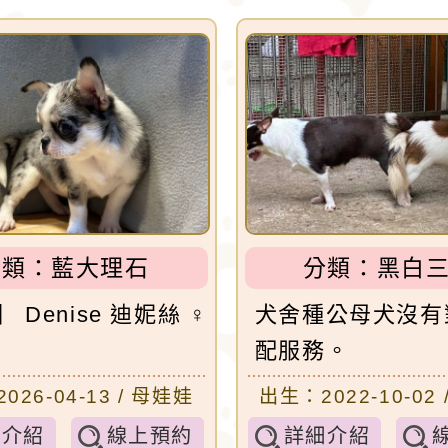
娃犬舍推薦 : 大楊梅吉娃娃犬舍
0日出生的小朋友
-吉娃娃有堅韌的意志，優雅，警惕，動作迅速，以
也具備大型犬的狩獵與防範本能，具有類似梗
890年，墨西哥總統將一隻吉娃娃藏在花束裡，送給歌
曉的寵物。
分類：
藍大理石
分類：
黑白
】 Denise 迪妮絲 ♀
犬舍種公母犬沒有
配服務。
026-04-13 / 母娃娃
出生：2022-10-02
細介紹
線上預約
詳細介紹