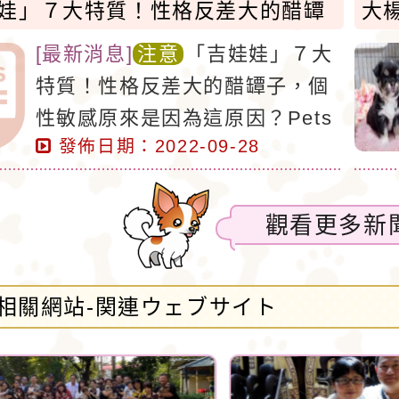
娃」７大特質！性格反差大的醋罈
大
性敏感原來是因為這原因？
[
最新消息
]
注意
「吉娃娃」７大
特質！性格反差大的醋罈子，個
性敏感原來是因為這原因？Pets
發佈日期：2022-09-28
寵物圈圈21Febby菌菌share心
動瞬間_吉娃娃～吉娃娃～吉娃
娃娃～吉娃娃（唱）先前妞編輯
觀看更多新
分享過許多狗狗的特質或冷知
識，比如貴賓犬、威爾斯柯基
相關網站-関連ウェブサイト
犬、博美犬或黃金獵犬等等，而
今天要向大家介紹的狗狗就是超
熱門的「吉娃娃」，原來牠是性