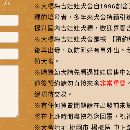
ーム
※大楊梅吉娃娃犬舍自1996創
實際內在，就會發現其實吉娃娃
種的培育者，多年來犬舍持續引
對主人超級忠誠，並且能接受一
提升國內吉娃娃犬種，歡迎喜愛
些簡單的訓練與指令，因此日本
就曾有過吉娃娃警犬，服役期間
※大楊梅吉娃娃犬舍是採 【預
的表現也十分優秀呢！吉娃娃特
後再出發，以防剛好有事外出。
質2.愛吃醋Source：unsplash
殖犬舍。
前面提到吉娃娃對主人忠心耿
※購買幼犬請先看過娃娃展售中
耿，因此也會展現出強烈的佔有
通後預約請勿直接來舍
非常重要
慾，只要主人一將專注力轉移到
絕招待交易。
其他人事物上就容易吃醋、大發
※有任何買賣問題請在出發前來訊先聯
脾氣，宛如一個黏人的另一半，
將在上班時間盡快為您回覆，祝福
時時刻刻都要你陪在牠身旁，對
※犬舍地址:桃園市 楊梅區 中正