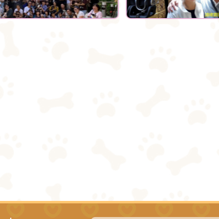
格反差大的醋罈子？公認的個性
敏感原來是這原因所造成的？讓
我們一起來認識牠吧！（狗勾個
性除了和品種有關，跟後天的成
長環境也有關聯喔～）吉娃娃特
質1.忠犬小吉Source：pexels說
wawa
到吉娃娃，許多人對牠的第一印
E11、Firefox、Google，支援行動瀏覽裝置
象可能是脾氣不好的外星狗，在
2.5.10
網站語系：zh-TW
網路上也時常流傳著吉娃娃一言
il網站設計工坊
不合就對主人狂吠的影片，但其
嘉裕 Neilhsu
實吉娃娃會如此敏感是有原因的
（下文會談到），如果我們剝去
吉娃娃洋蔥般的外殼、挖掘牠的