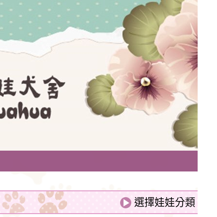
網
勻稱的體格和嬌小的體型廣受人們的喜愛。吉娃娃
類犬的氣質。
劇天后阿德麗娜‧芭蒂（Adelina Patti）