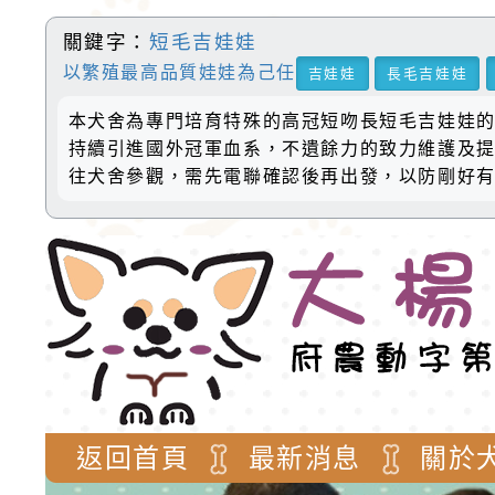
關鍵字：
短毛吉娃娃
以繁殖最高品質娃娃為己任
吉娃娃
長毛吉娃娃
本犬舍為專門培育特殊的高冠短吻長短毛吉娃娃的
持續引進國外冠軍血系，不遺餘力的致力維護及提
往犬舍參觀，需先電聯確認後再出發，以防剛好
返回首頁
最新消息
關於
歡迎參觀：大楊梅吉娃娃
網站