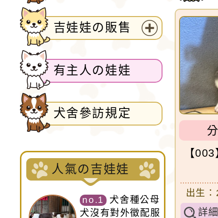
[2024-07-27]-吉娃
[2023-07-15]-4月3
吉娃娃の販售
[2022-08-19]
展
可愛的小型玩具犬，同時
[2021-10-03]-1
開
選
傳，使吉娃娃成為家喻戶
有主人の娃娃
單
犬舍參訪規定
【003
人氣の吉娃娃
出生：2
no.1
犬舍種公母
詳
犬沒有對外徵配服